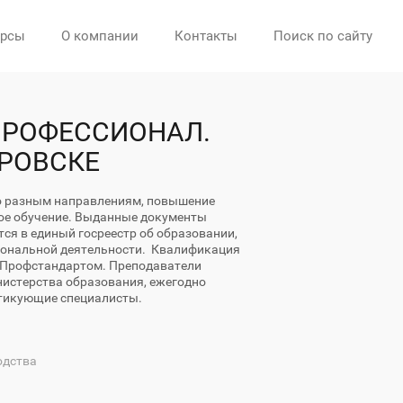
урсы
О компании
Контакты
Поиск по сайту
 ПРОФЕССИОНАЛ.
АРОВСКЕ
о разным направлениям, повышение
ое обучение. Выданные документы
ся в единый госреестр об образовании,
иональной деятельности. Квалификация
с Профстандартом. Преподаватели
истерства образования, ежегодно
тикующие специалисты.
одства